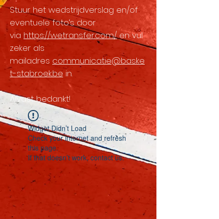
Stuur het wedstrijdverslag en/of
eventuele foto’s door
via
https://wetransfer.com/
en vul
zeker als
mailadres
communicatie@baske
t-stabroek.be
in.
Alvast bedankt!
Widget Didn’t Load
Check your internet and refresh
this page.
If that doesn’t work, contact us.