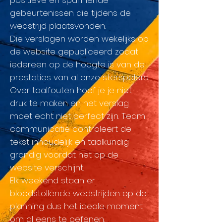
positieve en spannende
gebeurtenissen die tijdens de
wedstrijd plaatsvonden.
Die verslagen worden wekelijks op
de website gepubliceerd zodat
iedereen op de hoogte is van de
prestaties van al onze sterspelers.
Over taalfouten hoef je je niet
druk te maken en het verslag
moet echt niet perfect zijn. Team
communicatie controleert de
tekst inhoudelijk en taalkundig
grondig voordat het op de
website verschijnt.
Elk weekend staan er
bloedstollende wedstrijden op de
planning dus het ideale moment
om al eens te oefenen.