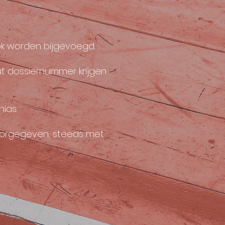
ook worden bijgevoegd.
at dossiernummer krijgen
ias.
doorgegeven, steeds met