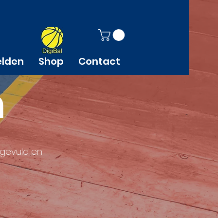
elden
Shop
Contact
n
ingevuld en