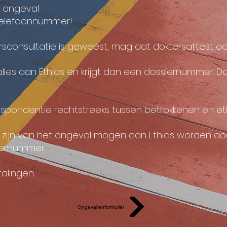
t ongeval
 telefoonnummer!
ersconsultatie is geweest, mag dat doktersattest 
lles aan Ethias en krijgt dan een dossiernummer. D
espondentie rechtstreeks tussen betrokkenen en eth
lg zijn van het ongeval mogen aan Ethias worden 
iernummer.
alingen.
Ongevallenformulier