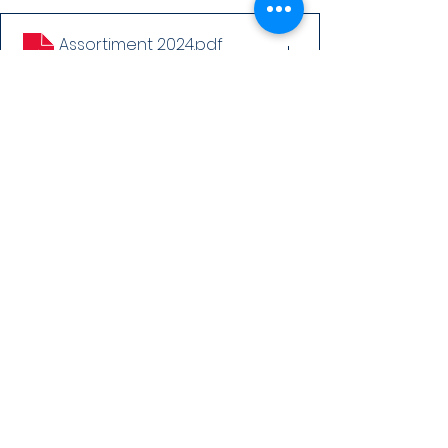
Assortiment 2024
.pdf
Download PDF • 652KB
#BasketStabroekOneWafeltjesTea
m
Alles weergeven
Recente blogposts