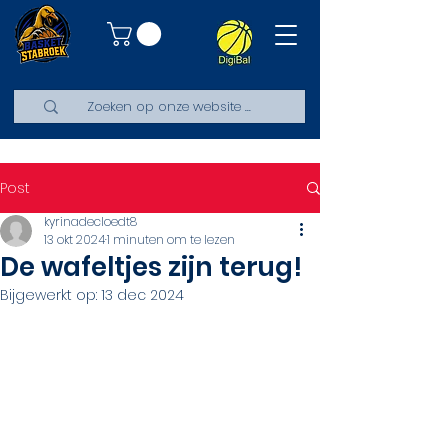
Post
kyrinadecloedt8
13 okt 2024
1 minuten om te lezen
De wafeltjes zijn terug!
Bijgewerkt op:
13 dec 2024