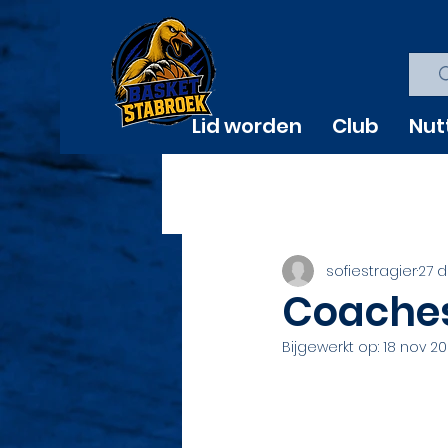
Lid worden
Club
Nut
sofiestragier
27 d
Coaches
Bijgewerkt op:
18 nov 2