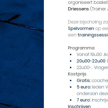
organiseert basket
Driessens
 (Traine
Deze bijscholing z
Spelvormen
 op ee
een 
trainingssess
Programma
Vanaf 19u30: 
20u00-22u00
:
22u00-...: Vra
Kostprijs
Gratis: 
coaches
5 euro: 
leden V
onderaan dez
7 euro:
 inschri
Inschrijven