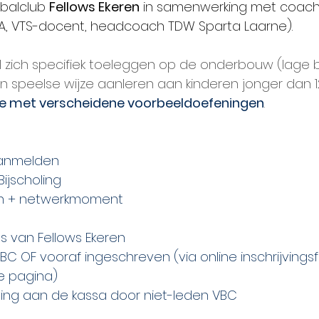
balclub 
Fellows Ekeren
 in samenwerking met coach
r A, VTS-docent, headcoach TDW Sparta Laarne).
al zich specifiek toeleggen op de onderbouw (lage b
n speelse wijze aanleren aan kinderen jonger dan 12
ie met verscheidene voorbeeldoefeningen
.
Aanmelden
 Bijscholing
gen + netwerkmoment
 van Fellows Ekeren
BC OF vooraf ingeschreven (via online inschrijvingsf
e pagina)
jving aan de kassa door niet-leden VBC