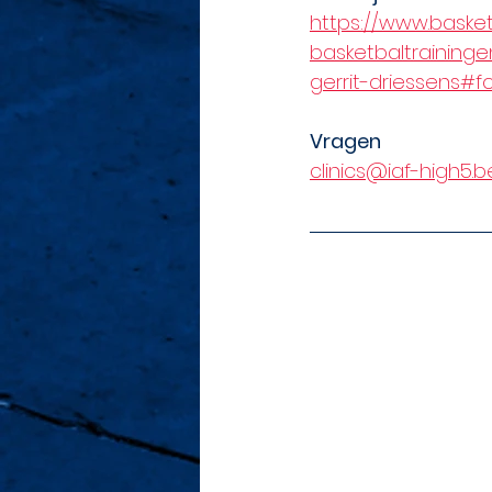
https://www.basket
basketbaltraining
gerrit-driessens#
Vragen
clinics@iaf-high5.b