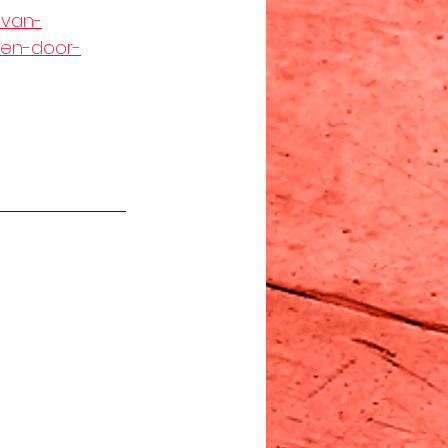
-van-
den-door-