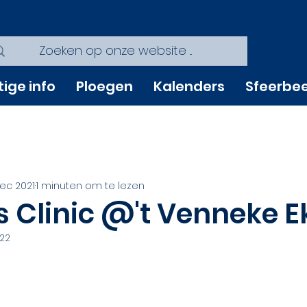
tige info
Ploegen
Kalenders
Sfeerbe
ec 2021
1 minuten om te lezen
 Clinic @'t Venneke E
022