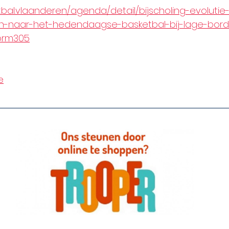
bal.vlaanderen/agenda/detail/bijscholing-evolutie
en-naar-het-hedendaagse-basketbal-bij-lage-bor
form305
e