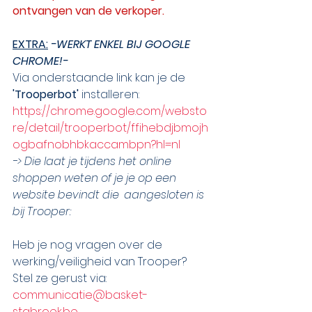
ontvangen van de verkoper.
EXTRA:
-WERKT ENKEL BIJ GOOGLE 
CHROME!- 
Via onderstaande link kan je de 
'Trooperbot' 
installeren:
https://chrome.google.com/websto
re/detail/trooperbot/ffihebdjbmojh
ogbafnobhbkaccambpn?hl=nl
-> Die laat je tijdens het online 
shoppen weten of je je op een 
website bevindt die 	aangesloten is 
bij Trooper:
Heb je nog vragen over de 
werking/veiligheid van Trooper? 
Stel ze gerust via:    
communicatie@basket-
stabroek.be
.