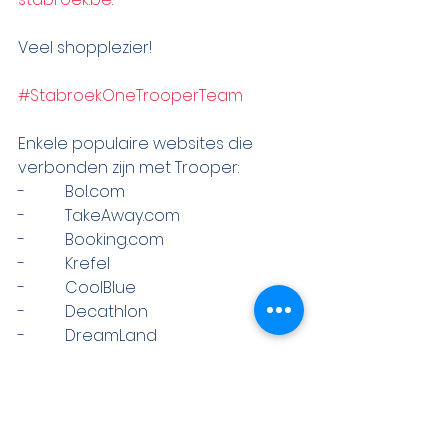
Veel shopplezier!
#StabroekOneTrooperTeam
Enkele populaire websites die 
verbonden zijn met Trooper:
-          Bol.com
-          TakeAway.com
-          Booking.com
-          Krefel
-          CoolBlue
-          Decathlon
-          DreamLand
-          A.S. Adventure
-          Hema
-          AliExpress
-          Fun