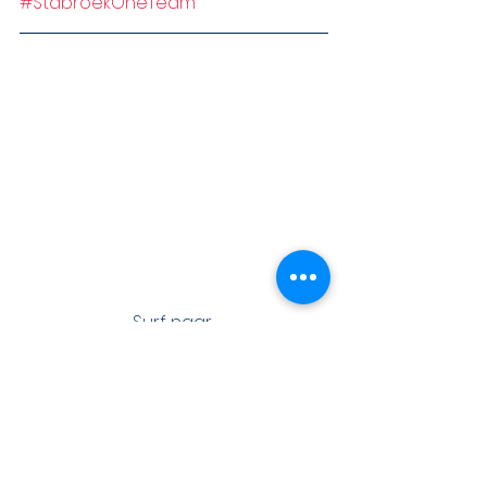
#StabroekOneTeam
Surf naar 
https://www.trooper.be/nl/trooperve
renigingen/basketstabroek